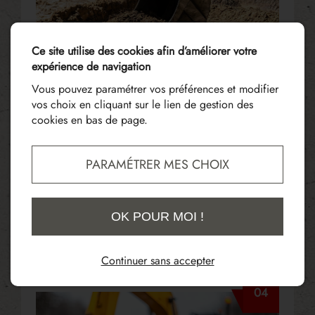
Ce site utilise des cookies afin d’améliorer votre
expérience de navigation
Vous pouvez paramétrer vos préférences et modifier
vos choix en cliquant sur le lien de gestion des
cookies en bas de page.
RÉALISATION
PARAMÉTRER MES CHOIX
DE TRANCHÉES
OK POUR MOI !
Pour les réseaux d’eau, d’électricité, de gaz ou
de télécommunications.
Continuer sans accepter
04